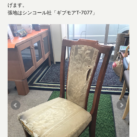
げます。
張地はシンコール社「ギブモアT-7077」
Af