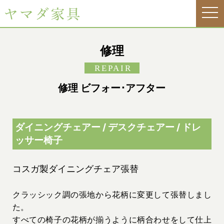
tog
nav
修理
REPAIR
修理 ビフォー･アフター
ダイニングチェアー / デスクチェアー / ドレ
ッサー椅子
コスガ製ダイニングチェア張替
クラッシック調の張地から花柄に変更して張替しまし
た。
すべての椅子の花柄が揃うように柄合わせをして仕上