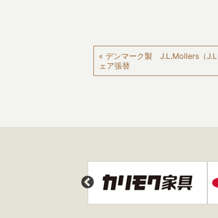
« デンマーク製 J.L.Mollers
ェア張替