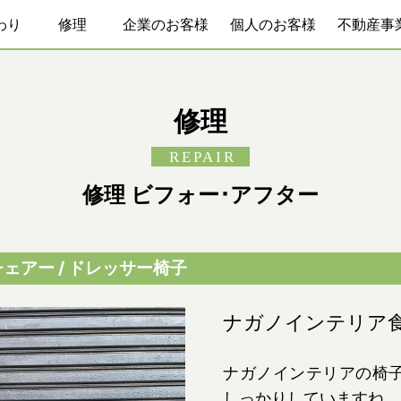
わり
修理
企業のお客様
個人のお客様
不動産事
修理
REPAIR
修理 ビフォー･アフター
ェアー / ドレッサー椅子
ナガノインテリア
ナガノインテリアの椅
しっかりしていますね。