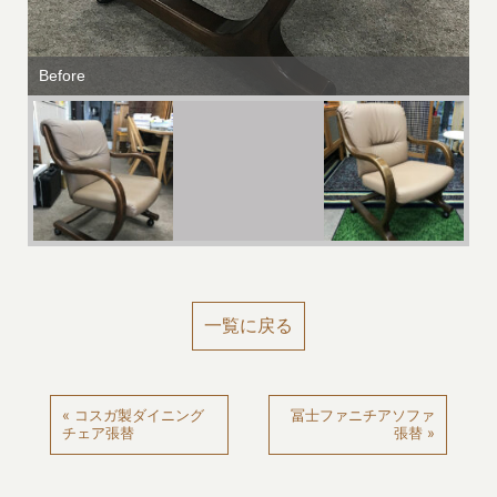
Before
Af
一覧に戻る
« コスガ製ダイニング
冨士ファニチアソファ
チェア張替
張替 »