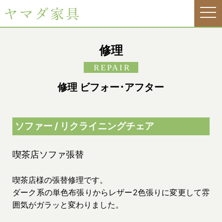
tog
nav
修理
REPAIR
修理 ビフォー･アフター
ソファー / リクライニングチェア
喫茶店ソファ張替
喫茶店様の張替修理です。
ダーク系の単色布張りからレザー2色張りに変更して雰
囲気がガラッと変わりました。