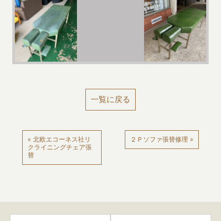
一覧に戻る
« 北欧エコーネス社リ
２Ｐソファ張替修理 »
クライニングチェア張
替