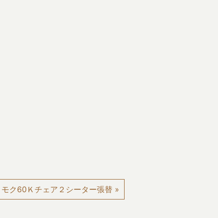
Before
モク60Ｋチェア２シーター張替 »