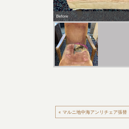
Before
« マルニ地中海アンリチェア張替