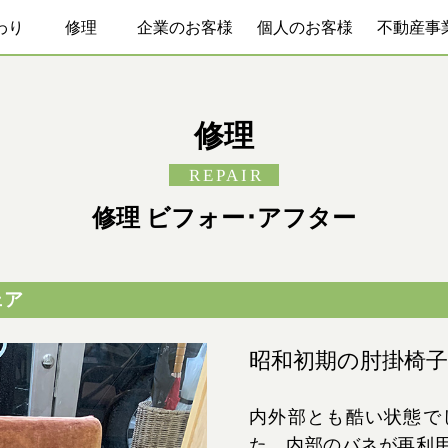
わり
修理
企業のお客様
個人のお客様
不動産事
修理
REPAIR
修理 ビフォー･アフター
ェア
昭和初期の肘掛椅子
内外部とも酷い状態で
た。内部のバネが再利